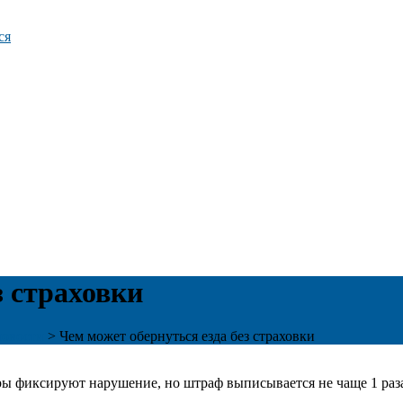
ся
з страховки
новости
>
Чем может обернуться езда без страховки
ры фиксируют нарушение, но штраф выписывается не чаще 1 раза