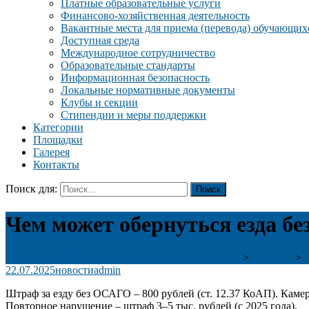
Платные образовательные услуги
Финансово-хозяйственная деятельность
Вакантные места для приема (перевода) обучающих
Доступная среда
Международное сотрудничество
Образовательные стандарты
Информационная безопасность
Локальные нормативные документы
Клубы и секции
Стипендии и меры поддержки
Категории
Площадки
Галерея
Контакты
Поиск для:
Чем может обернуться езда бе
автошкола ДОСААФ | официальный сайт Губкин
>
Новости
>
22.07.2025
новости
admin
Штраф за езду без ОСАГО – 800 рублей (ст. 12.37 КоАП). Каме
Повторное нарушение – штраф 3–5 тыс. рублей (с 2025 года).