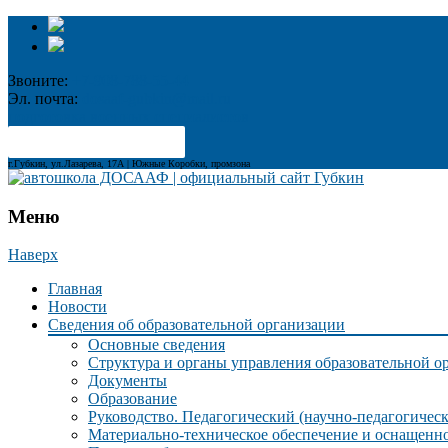
Звоните:
+7-908-788-55-44
Эл. почта:
dosaaf-gubkin@mail.ru
подготовка военных специалистов
Для_слабовидящих
г.Губкин, ул.Лазарева, 17А | Южные Коробки, промзона
Меню
Наверх
Главная
Новости
Сведения об образовательной организации
Основные сведения
Структура и органы управления образовательной о
Документы
Образование
Руководство. Педагогический (научно-педагогическ
Материально-техническое обеспечение и оснащенно